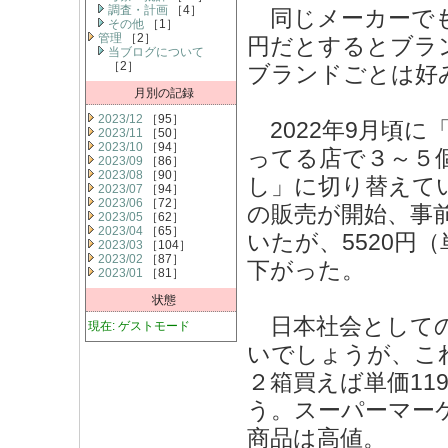
調査・計画
［4］
同じメーカーでも少
その他
［1］
管理
［2］
円だとするとブラン
当ブログについて
［2］
ブランドごとは好
月別の記録
2023/12
［95］
2022年9月頃
2023/11
［50］
2023/10
［94］
ってる店で３～５
2023/09
［86］
2023/08
［90］
し」に切り替えてい
2023/07
［94］
2023/06
［72］
の販売が開始、事前に
2023/05
［62］
2023/04
［65］
いたが、5520円（
2023/03
［104］
2023/02
［87］
下がった。
2023/01
［81］
状態
日本社会としての
現在: ゲストモード
いでしょうが、こ
２箱買えば単価1
う。スーパーマー
商品は高値。