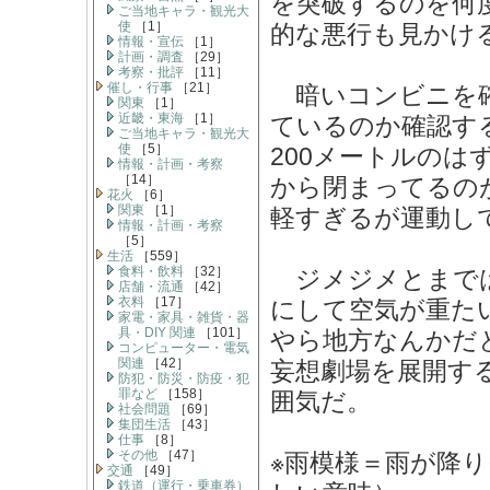
を突破するのを何
ご当地キャラ・観光大
使
［1］
的な悪行も見かけ
情報・宣伝
［1］
計画・調査
［29］
考察・批評
［11］
催し・行事
［21］
暗いコンビニを確
関東
［1］
近畿・東海
［1］
ているのか確認す
ご当地キャラ・観光大
使
［5］
200メートルのは
情報・計画・考察
［14］
から閉まってるの
花火
［6］
関東
［1］
軽すぎるが運動し
情報・計画・考察
［5］
生活
［559］
食料・飲料
［32］
ジメジメとまでは
店舗・流通
［42］
衣料
［17］
にして空気が重た
家電・家具・雑貨・器
具・DIY 関連
［101］
やら地方なんかだ
コンピューター・電気
関連
［42］
妄想劇場を展開す
防犯・防災・防疫・犯
罪など
［158］
囲気だ。
社会問題
［69］
集団生活
［43］
仕事
［8］
その他
［47］
※雨模様＝雨が降
交通
［49］
鉄道（運行・乗車券）