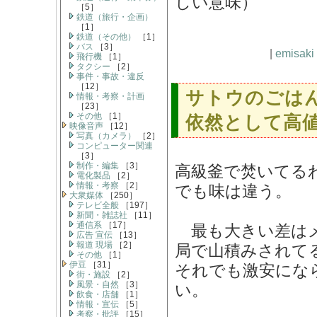
しい意味）
［5］
鉄道（旅行・企画）
［1］
鉄道（その他）
［1］
バス
［3］
|
emisaki
飛行機
［1］
タクシー
［2］
事件・事故・違反
［12］
サトウのごは
情報・考察・計画
［23］
その他
［1］
依然として高
映像音声
［12］
写真（カメラ）
［2］
コンピューター関連
［3］
制作・編集
［3］
高級釜で焚いてる
電化製品
［2］
情報・考察
［2］
でも味は違う。
大衆媒体
［250］
テレビ全般
［197］
新聞・雑誌社
［11］
通信系
［17］
最も大きい差はメ
広告 宣伝
［13］
報道 現場
［2］
局で山積みされて
その他
［1］
伊豆
［31］
それでも激安にな
街・施設
［2］
風景・自然
［3］
い。
飲食・店舗
［1］
情報・宣伝
［5］
考察・批評
［15］