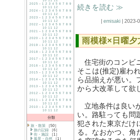
10
11
12
2025
-
1
2
3
4
5
6
7
8
9
続きを読む ≫
10
11
12
2024
-
1
2
3
4
5
6
7
8
9
10
11
12
2023
-
1
2
3
4
5
6
7
8
9
|
emisaki
| 2023-0
10
11
12
2022
-
1
2
3
4
5
6
7
8
9
10
11
12
2021
-
1
2
3
4
5
6
7
8
9
10
11
12
雨模様×日曜夕
2020
-
1
2
3
4
5
6
7
8
9
10
11
12
2019
-
1
2
3
4
5
6
7
8
9
10
11
12
2018
-
1
2
3
4
5
6
7
8
9
10
11
12
2017
-
1
2
3
4
5
6
7
8
9
住宅街のコンビニ
10
11
12
2016
-
1
2
3
4
5
6
7
8
9
そこは(推定)雇
10
11
12
2015
-
1
2
3
4
5
6
7
8
9
10
11
12
ら品揃えが悪い。
2014
-
1
2
3
4
5
6
7
8
9
10
11
12
2013
-
1
2
3
4
5
6
7
8
9
から大改革して欲
10
11
12
2012
-
1
2
3
4
5
6
7
8
9
10
11
12
2011
-
1
2
3
4
5
6
7
8
9
10
11
12
立地条件は良いが
2010
-
1
2
3
4
5
6
7
8
9
10
11
12
い。路駐っても問
分類
犯された東京だけ
旅・散策
［50］
旅の記録
［6］
る。なおかつ、角
街・施設
［1］
風景・自然
［1］