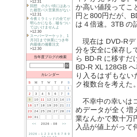
>12.31
か高い値段ってこ
回想 小さい頃にはあっ
た都営バス営業所がない
円と800円だが、BD
>12.31
今夜ミラミッドの全てが
は４倍速。3TB 
明らかになる…嘘をつい
てはいけませんよ
>12.30
スーパーマーケット、1
現在は DVD-Rデ
月3日まで休業につき年
内最後の備蓄注文
分を安全に保存して
>12.30
ら BD-R に移
当年度ブログの検索
BD-R XL 12
り入るはずもない
カレンダー
ク複数台を考えた
S
M
T
W
T
F
S
1
2
3
4
5
6
7
8
不幸中の幸いはコ
9
10
11
12
13
14
15
16
17
18
19
20
21
22
めデータが全く増
23
24
25
26
27
28
29
業なんかで数十万円
30
31
<<
2026 - 08
>>
入品が値上がって
2026
-
1
2
3
4
5
6
7
8
9