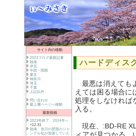
サイト内の移動
2023ブログ最新記事
ハードディスク
熱海
伊豆
中部・関西
東京
神奈川
最悪は消えてもよ
埼玉
千葉
えては困る場合に
上記以外
処理をしなければ
問い合わせ
最上層ページへ移動
入る。
最新投稿
2023年終了、2024年へ
現在、:BD-RE X
>12.31
熱海 糸川の壁面のジャ
ィアが見つかる。
ングル化が加速していた