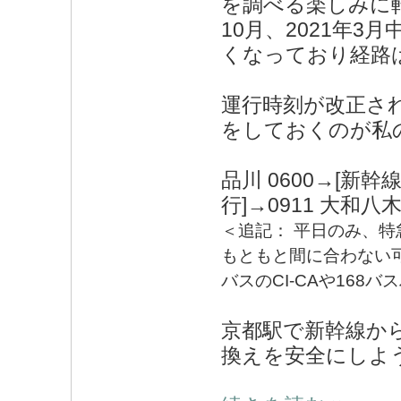
を調べる楽しみに転
10月、2021年3
くなっており経路
運行時刻が改正さ
をしておくのが私
品川 0600→[新幹線
行]→0911 大和八
＜追記： 平日のみ、特急
もともと間に合わない
バスのCI-CAや16
京都駅で新幹線か
換えを安全にしよう