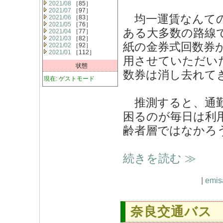
2021/08
［85］
2021/07
［97］
均一運賃なんての
2021/06
［83］
2021/05
［76］
ある大多数の路線
2021/04
［77］
2021/03
［82］
紙の金券式回数券
2021/02
［92］
2021/01
［112］
用させていただい
状態
数券は消し去れて
現在: ゲストモード
推測すると、通勤
困るのが毎日は利
齢者層ではなかろ
続きを読む ≫
|
emis
奈良交通バス