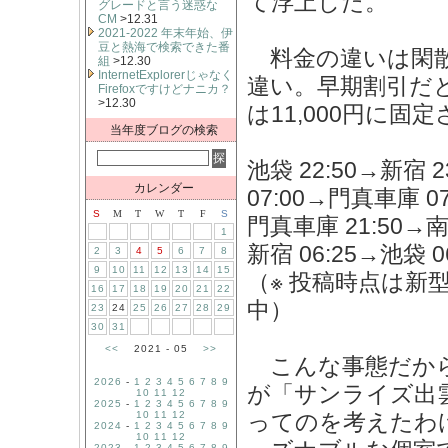
て浮上した。
グレードと言う迷惑な
CM
>12.31
2021-2022 年末年始、伊
豆と熱海で検索できた番
料金の違いは閑散
組
>12.30
InternetExplorerじゃなく
違い。早期割引だと
Firefoxですけどナニカ？
>12.30
は11,000円に固
当年度ブログの検索
池袋 22:50→新宿
カレンダー
07:00→門真車庫 07
S
M
T
W
T
F
S
門真車庫 21:50→
1
新宿 06:25→池袋 06
2
3
4
5
6
7
8
9
10
11
12
13
14
15
（※ 投稿時点は
16
17
18
19
20
21
22
中）
23
24
25
26
27
28
29
30
31
<<
2021 - 05
>>
こんな事態だから
2026
-
1
2
3
4
5
6
7
8
9
が「サンライズ出
10
11
12
2025
-
1
2
3
4
5
6
7
8
9
10
11
12
ってのを考えたわ
2024
-
1
2
3
4
5
6
7
8
9
10
11
12
2023
-
1
2
3
4
5
6
7
8
9