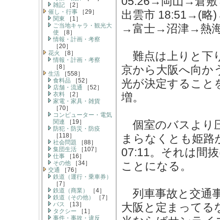
05:26→岡山→倉敷→
雑記
［2］
催し・行事
［29］
出雲市 18:51→(略
関東
［1］
ご当地キャラ・観光大
→富士→沼津→熱海→
使
［8］
情報・計画・考察
［20］
花火
［8］
難点は上りと下り
情報・計画・考察
［8］
京から大阪へ向か
生活
［558］
食料品
［52］
光が決定すること
店舗・流通
［52］
衣料
［2］
増。
家電・家具・雑貨
［70］
コンピューター・電気
関連
［19］
個室のバスより圧
防犯・防災・防疫
［118］
まらなくとも姫路か
社会問題
［88］
集団生活
［107］
07:11。それは
仕事
［16］
その他
［34］
ことになる。
交通
［76］
鉄道（運行・乗車券）
［7］
鉄道（商業）
［4］
列車事故と交通事
鉄道（その他）
［7］
バス
［13］
大阪と定まってる
タクシー
［1］
事件・事故・違反