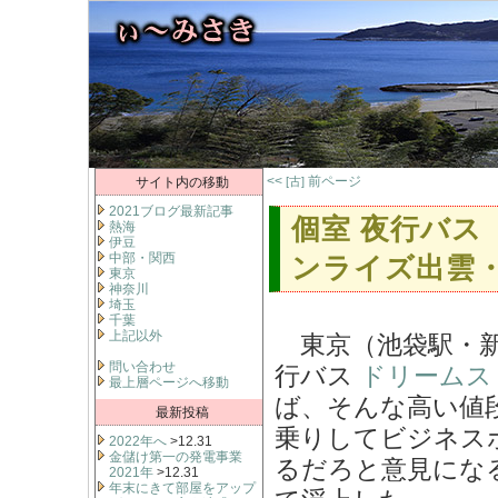
<<
前ページ
サイト内の移動
[古]
2021ブログ最新記事
個室 夜行バス 
熱海
伊豆
中部・関西
ンライズ出雲
東京
神奈川
埼玉
千葉
上記以外
東京（池袋駅・新
問い合わせ
行バス
ドリームス
最上層ページへ移動
ば、そんな高い値段（
最新投稿
乗りしてビジネス
2022年へ
>12.31
金儲け第一の発電事業
るだろと意見にな
2021年
>12.31
年末にきて部屋をアップ