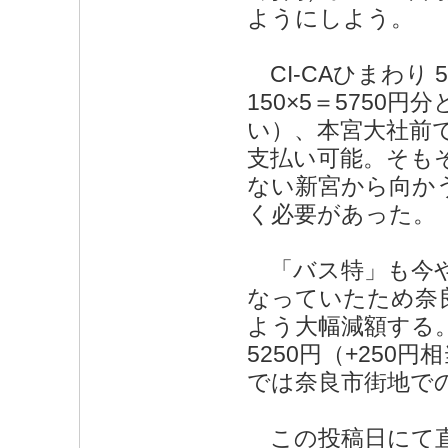
ようにしよう。
CI-CAひまわり 
150×5＝575
い）、本宮大社前で途
支払い可能。そもそ
ない新宮から向か
く必要があった。
「バス特」も今や
なっていたため奈
よう大幅減額する。2
5250円（+25
では奈良市街地で
この投稿日にて直