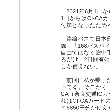
2021年6月1日
1日からはCI-CA
付加となったため
路線バスで日本最
線。「168バス
自由ではなく途中下
るだけ。2日間有
しか使えない。
前回に私が乗った
ってる。そこから「
CA（奈良交通IC
れはCI-CAカード
と5850円分が使