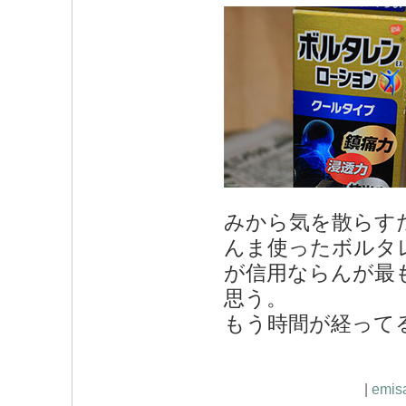
みから気を散らす
んま使ったボルタ
が信用ならんが最
思う。
もう時間が経って
|
emis