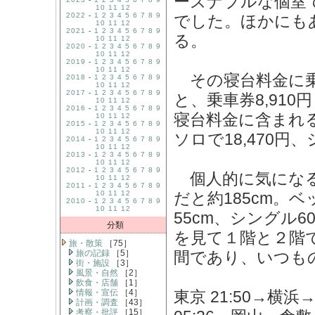
ーズナブルな個室で寝
10
11
12
2022
-
1
2
3
4
5
6
7
8
9
でした。ほかにも
10
11
12
2021
-
1
2
3
4
5
6
7
8
9
る。
10
11
12
2020
-
1
2
3
4
5
6
7
8
9
10
11
12
2019
-
1
2
3
4
5
6
7
8
9
10
11
12
その寝台料金に乗
2018
-
1
2
3
4
5
6
7
8
9
10
11
12
2017
-
1
2
3
4
5
6
7
8
9
と、乗車券8,910
10
11
12
2016
-
1
2
3
4
5
6
7
8
9
寝台料金に含まれる
10
11
12
2015
-
1
2
3
4
5
6
7
8
9
10
11
12
ソロで18,470円、
2014
-
1
2
3
4
5
6
7
8
9
10
11
12
2013
-
1
2
3
4
5
6
7
8
9
10
11
12
2012
-
1
2
3
4
5
6
7
8
9
個人的に気になる
10
11
12
2011
-
1
2
3
4
5
6
7
8
9
10
11
12
だと約185cm。
2010
-
1
2
3
4
5
6
7
8
9
10
11
12
55cm、シングル
分類
を見て１階と２階
旅・散策
［75］
旅の記録
［5］
間であり、いつも
街・施設
［3］
風景・自然
［2］
飲食・店舗
［1］
情報・宣伝
［4］
東京 21:50→
計画・調査
［43］
考察・批評
［15］