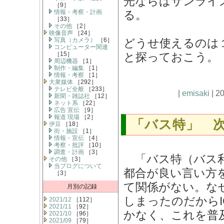
光ならばサンライ
［9］
情報・考察・計画
る。
［33］
その他
［2］
映像音声
［24］
写真（カメラ）
［6］
どうせ使えるのは
コンピューター関連
［15］
と探っておこう。
周辺機器
［1］
制作・編集
［1］
情報・考察
［1］
大衆媒体
［292］
テレビ全般
［233］
|
emisaki
| 2
新聞・雑誌社
［12］
ネット系
［22］
広告 宣伝
［9］
報道 現場
［2］
「バス特」 
伊豆
［18］
街・施設
［1］
情報・宣伝
［4］
考察・批評
［10］
調査・計画
［3］
「バス特（バス利
その他
［3］
当ブログについて
都合が良い言い方
［3］
て関係がない。な
月別の記録
しまったのだから
2021/12
［112］
2021/11
［92］
かなく、これを普
2021/10
［96］
2021/09
［79］