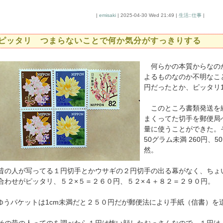
|
emisaki
| 2025-04-30 Wed 21:49 |
生活::仕事
|
ピッタリ つまらないことで何か気分がすっきりする
何らかの本質からなの
よるものなのか不明なこと
円だったとか、ピッタリ1
このところ書類発送を
まくってた切手を郵便局
量に使うことができた。
50グラム未満 260円、5
然。
の人が写ってる１円切手とかウサギの２円切手の出る幕がなく、ちょ
合わせがピッタリ、５２×５＝２６０円、５２×４＋８２＝２９０円。
 ゆうパケットは1cm未満だと２５０円だが郵便法により手紙（信書）を