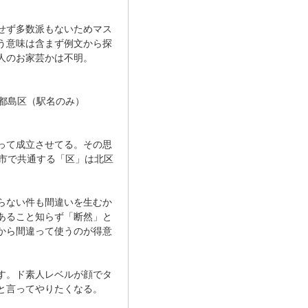
せず多数派もないためマス
う意味は含まず例文から探
人のお家芸かは不明。
府都島区（駅名のみ）
って成立させてる。その思
屋市で共通する「区」は北区
らない件も間違いを生むか
あること知らず「断然」と
から間違って使うのが得意
す。ド素人レベルが顔でタ
と言ってやりたくなる。