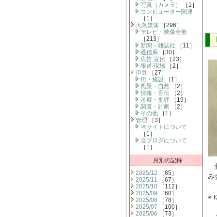
写真（カメラ）
［1］
コンピューター関連
［1］
大衆媒体
［296］
テレビ・映像全般
［213］
新聞・雑誌社
［11］
通信系
［30］
広告 宣伝
［23］
報道 現場
［2］
伊豆
［27］
街・施設
［1］
風景・自然
［2］
情報・宣伝
［2］
考察・批評
［19］
調査・計画
［2］
その他
［1］
管理
［3］
当サイトについて
［1］
当ブログについて
［1］
月別の記録
昔
2025/12
［85］
み
2025/11
［67］
2025/10
［112］
2025/09
［60］
※
2025/08
［78］
2025/07
［100］
2025/06
［73］