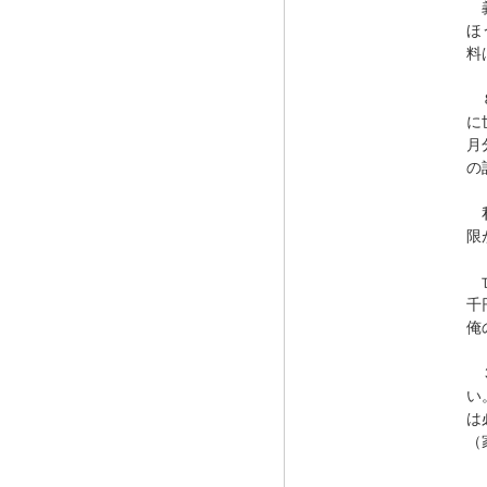
義
ほ
料
８
に
月
の
私
限
亡
千
俺
３
い
は
（