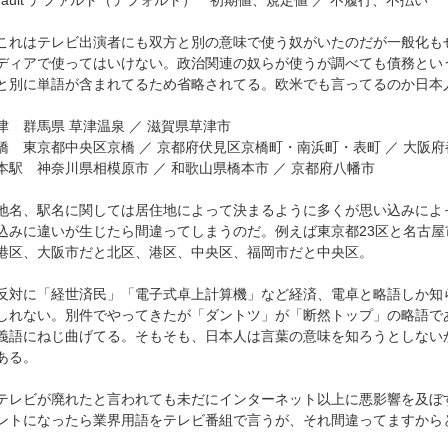
efault デファルト（デフォルト） 初期値、規定値 ／ 不履行、不払い
れはテレビ出演者にも双方と別の意味で使う奴がいたのだが一般化も
ディアで使ってはいけない。政治関連の奴らが使うが調べても債務とい
と別に単語が含まれてるため省略されてる。欧米でも言ってるのか日本
津 群馬県 草津温泉 ／ 滋賀県草津市
橋 東京都中央区京橋 ／ 京都府伏見区京橋町・南浜町・表町 ／ 大阪
本駅 神奈川県相模原市 ／ 和歌山県橋本市 ／ 京都府八幡市
名、駅名に関しては居住地によって決まるように多くが思い込みによ
込みに違いが生じたら間違ってしまうのだ。例えば東京都23区と名古
港区、大阪市だと北区、港区、中央区、福岡市だと中央区。
対に「経世済民」「電子式卓上計算機」など経済、電卓と略語しか知
しれない。別件でやってきたが「ダントツ」が「断然トップ」の略語で
義語にねじ曲げてる。そもそも、日本人は言葉の意味を知ろうとしない
ある。
レビが廃れたと言われても未だにインターネット以上に悪影響を及ぼ
ントになったら業界用語をテレビ番組で言うが、それ間違ってますから