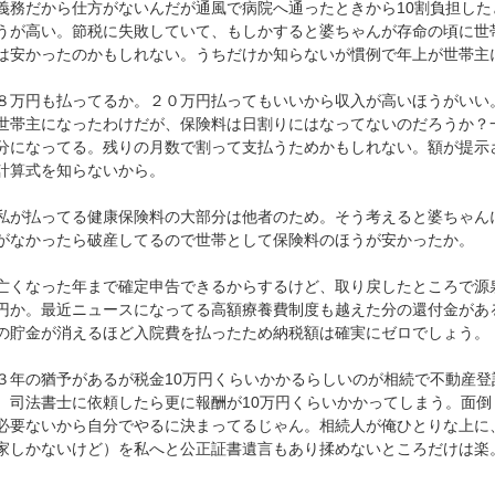
務だから仕方がないんだが通風で病院へ通ったときから10割負担した
うが高い。節税に失敗していて、もしかすると婆ちゃんが存命の頃に世
は安かったのかもしれない。うちだけか知らないが慣例で年上が世帯主
万円も払ってるか。２０万円払ってもいいから収入が高いほうがいい
世帯主になったわけだが、保険料は日割りにはなってないのだろうか？
分になってる。残りの月数で割って支払うためかもしれない。額が提示
計算式を知らないから。
が払ってる健康保険料の大部分は他者のため。そう考えると婆ちゃん
がなかったら破産してるので世帯として保険料のほうが安かったか。
くなった年まで確定申告できるからするけど、取り戻したところで源
円か。最近ニュースになってる高額療養費制度も越えた分の還付金があ
の貯金が消えるほど入院費を払ったため納税額は確実にゼロでしょう。
年の猶予があるが税金10万円くらいかかるらしいのが相続で不動産登
。司法書士に依頼したら更に報酬が10万円くらいかかってしまう。面
必要ないから自分でやるに決まってるじゃん。相続人が俺ひとりな上に
家しかないけど）を私へと公正証書遺言もあり揉めないところだけは楽