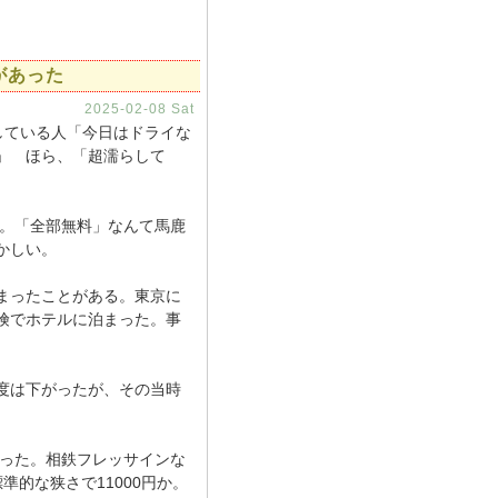
があった
2025-02-08 Sat
している人「今日はドライな
」 ほら、「超濡らして
。「全部無料」なんて馬鹿
かしい。
まったことがある。東京に
険でホテルに泊まった。事
度は下がったが、その当時
だった。相鉄フレッサインな
準的な狭さで11000円か。