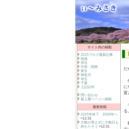
サイト内の移動
2025ブログ最新記事
熱海
伊豆
中部・関西
だ
東京
神奈川
埼玉
他
千葉
に
上記以外
置
問い合わせ
最上層ページへ移動
そ
最新投稿
る
2025年終了、2026年へ
>12.31
大根が買えずに大晦日も
救
終わりそう
>12.31