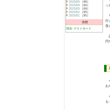
そ
2025/05
［88］
っ
2025/04
［84］
2025/03
［69］
2025/02
［85］
手
2025/01
［95］
行
状態
良
現在: ゲストモード
譲
円
今
わ
今
も