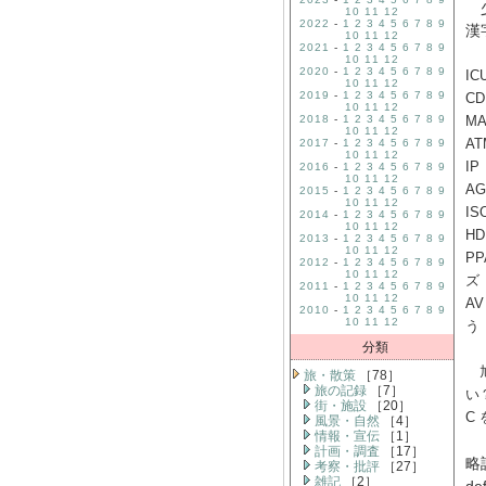
少
10
11
12
2022
-
1
2
3
4
5
6
7
8
9
漢
10
11
12
2021
-
1
2
3
4
5
6
7
8
9
10
11
12
2020
-
1
2
3
4
5
6
7
8
9
I
10
11
12
2019
-
1
2
3
4
5
6
7
8
9
C
10
11
12
2018
-
1
2
3
4
5
6
7
8
9
M
10
11
12
2017
-
1
2
3
4
5
6
7
8
9
AT
10
11
12
I
2016
-
1
2
3
4
5
6
7
8
9
10
11
12
A
2015
-
1
2
3
4
5
6
7
8
9
10
11
12
I
2014
-
1
2
3
4
5
6
7
8
9
10
11
12
H
2013
-
1
2
3
4
5
6
7
8
9
10
11
12
P
2012
-
1
2
3
4
5
6
7
8
9
10
11
12
ズ
2011
-
1
2
3
4
5
6
7
8
9
10
11
12
A
2010
-
1
2
3
4
5
6
7
8
9
10
11
12
う
分類
旭
旅・散策
［78］
旅の記録
［7］
い
街・施設
［20］
C
風景・自然
［4］
情報・宣伝
［1］
計画・調査
［17］
略
考察・批評
［27］
雑記
［2］