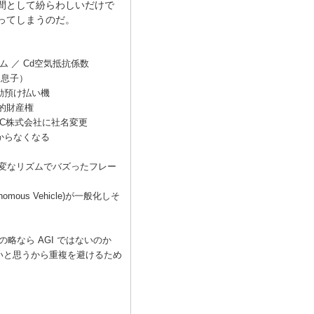
間として紛らわしいだけで
ってしまうのだ。
ム ／ Cd空気抵抗係数
（息子）
金自動預け払い機
知的財産権
GC株式会社に社名変更
からなくなる
て変なリズムでバズったフレー
us Vehicle)が一般化しそ
略なら AGI ではないのか
いと思うから重複を避けるため