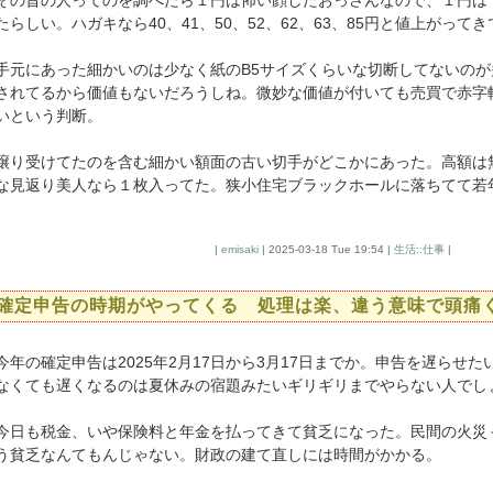
の昔の人ってのを調べたら１円は怖い顔したおっさんなので、１円は
たらしい。ハガキなら40、41、50、52、62、63、85円と値上がって
元にあった細かいのは少なく紙のB5サイズくらいな切断してないのが
されてるから価値もないだろうしね。微妙な価値が付いても売買で赤字
いという判断。
り受けてたのを含む細かい額面の古い切手がどこかにあった。高額は
な見返り美人なら１枚入ってた。狭小住宅ブラックホールに落ちてて若
|
emisaki
| 2025-03-18 Tue 19:54 |
生活::仕事
|
確定申告の時期がやってくる 処理は楽、違う意味で頭痛
年の確定申告は2025年2月17日から3月17日までか。申告を遅らせ
なくても遅くなるのは夏休みの宿題みたいギリギリまでやらない人でし
日も税金、いや保険料と年金を払ってきて貧乏になった。民間の火災
う貧乏なんてもんじゃない。財政の建て直しには時間がかかる。