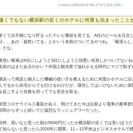
|
emisaki
| 2025-02-13 Thu 17:17 |
生活::仕事
|
遠くでもない横浜駅の近くのホテルに何度も泊まったこと
くて出不精になり貯まったテレビ番組を見てる。A社のビールを注文
分」、あの「超乾いてる」とかいう名前のついてるやつね。「喉濡らし
」だな。
色い毒液はK社にしようとS社にしようと頭悪い名前しかついてないね
名前のはまだあるのかい？外国人観光客で溢れかえる時代にマジで恥ず
浜って商談と納入した機械の使い方を教えるために何度かホテルに泊
んでるから自宅からでも行けるわけだが、寝坊してはいけないために保
を起こすより自腹を切ってでも安全を取る。
型コロナウイルス蔓延があり、明けてきた今は以前より電車の乗車密
昭和からずっと続いてた猛烈なラッシュアワーだった。
時、高いなと思った額が9000円だったが横浜駅の近くでは安いほう
て知らないと思ったら2020年に開業。11～12平米はビジネスホテルで標