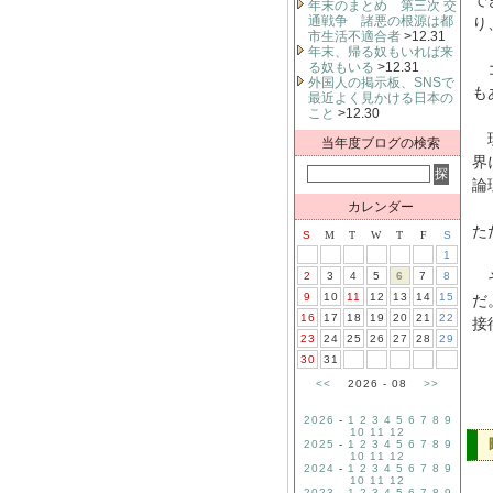
で
年末のまとめ 第三次 交
通戦争 諸悪の根源は都
り
市生活不適合者
>12.31
年末、帰る奴もいれば来
る奴もいる
>12.31
コ
外国人の掲示板、SNSで
も
最近よく見かける日本の
こと
>12.30
現
当年度ブログの検索
界
論
カレンダー
た
S
M
T
W
T
F
S
1
そ
2
3
4
5
6
7
8
9
10
11
12
13
14
15
だ
16
17
18
19
20
21
22
接
23
24
25
26
27
28
29
30
31
<<
2026 - 08
>>
2026
-
1
2
3
4
5
6
7
8
9
10
11
12
2025
-
1
2
3
4
5
6
7
8
9
10
11
12
2024
-
1
2
3
4
5
6
7
8
9
10
11
12
2023
-
1
2
3
4
5
6
7
8
9