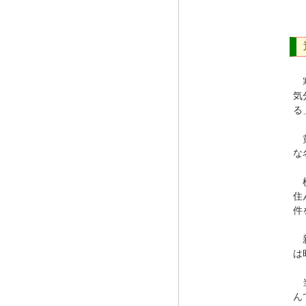
寒
気
る
黄
な
横
住
件
新
は
当
ん