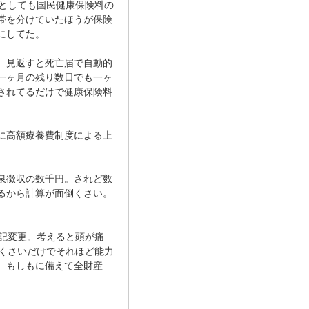
としても国民健康保険料の
帯を分けていたほうが保険
にしてた。
。見返すと死亡届で自動的
一ヶ月の残り数日でも一ヶ
されてるだけで健康保険料
に高額療養費制度による上
泉徴収の数千円。されど数
るから計算が面倒くさい。
記変更。考えると頭が痛
倒くさいだけでそれほど能力
、もしもに備えて全財産
。