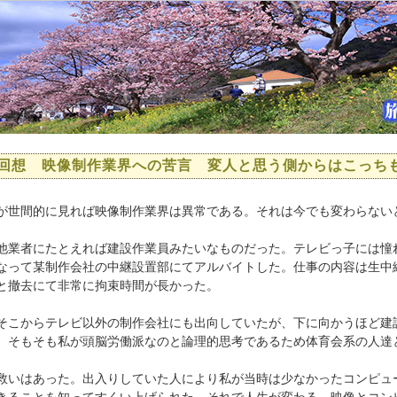
回想 映像制作業界への苦言 変人と思う側からはこっち
が世間的に見れば映像制作業界は異常である。それは今でも変わらない
業者にたとえれば建設作業員みたいなものだった。テレビっ子には憧
なって某制作会社の中継設置部にてアルバイトした。仕事の内容は生中
と撤去にて非常に拘束時間が長かった。
こからテレビ以外の制作会社にも出向していたが、下に向かうほど建
。そもそも私が頭脳労働派なのと論理的思考であるため体育会系の人達
いはあった。出入りしていた人により私が当時は少なかったコンピュ