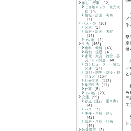
d
催し・行事
［12］
ご当地キャラ・観光大
使
［5］
こ
情報・計画・考察
メ
［7］
花火・祭
［16］
る
関東
［1］
情報・計画・考察
［14］
草
その他
［1］
京
生活
［463］
食料・飲料
［43］
橋
店舗・流通
［41］
家電・家具・雑貨・器
具・DIY 関連
［60］
地
コンピューター・電気
い
関連
［17］
防犯・防災・防疫・犯
と
罪など
［154］
社会問題
［112］
集団生活
［11］
反
仕事
［5］
も
その他
［20］
交通
［99］
同
鉄道（運行・乗車券）
で
［4］
バス
［7］
事件・事故・違反
テ
［42］
情報・考察・計画
レ
［46］
映像音声
［2］