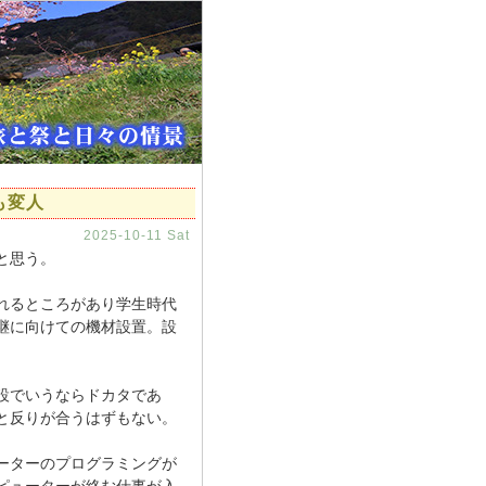
も変人
2025-10-11 Sat
と思う。
れるところがあり学生時代
継に向けての機材設置。設
設でいうならドカタであ
と反りが合うはずもない。
ーターのプログラミングが