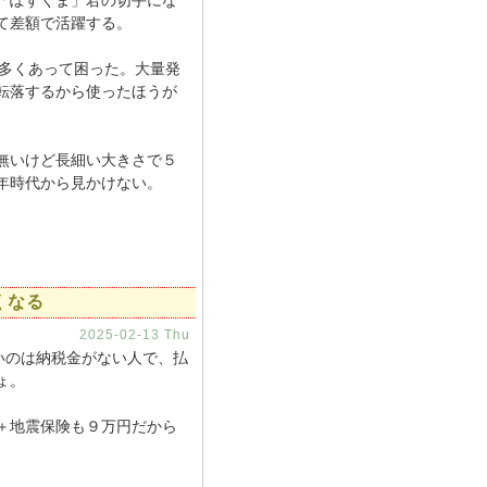
「ぽすくま」君の切手にな
きて差額で活躍する。
多くあって困った。大量発
転落するから使ったほうが
無いけど長細い大きさで５
年時代から見かけない。
くなる
2025-02-13 Thu
たいのは納税金がない人で、払
ょ。
＋地震保険も９万円だから