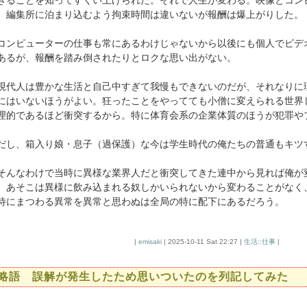
きることを知ってすくい上げられた。それで人生が変わる。映像とコン
、編集所に泊まり込むよう拘束時間は違いないが報酬は爆上がりした。
ンピューターの仕事も常にあるわけじゃないから以後にも個人でビデ
あるが、報酬を踏み倒されたりとロクな思い出がない。
代人は豊かな生活と自己中すぎて我慢もできないのだが、それなりに
にはいないほうがよい。狂ったことをやってても小僧に変えられる世界
理的であるほど衝突するから。特に体育会系の企業体質のほうが犯罪や
だし、箱入り娘・息子（過保護）な今は学生時代の俺たちの普通もキツ
んなわけで当時に異様な業界人だと衝突してきた連中から見れば俺が
。あそこは異様に飲み込まれる奴しかいられないから変わることがなく
待にまつわる異常を異常と思わぬは全局の特に配下にあるだろう。
|
emisaki
| 2025-10-11 Sat 22:27 |
生活::仕事
|
略語 誤解が発生したため思いついたのを列記してみた