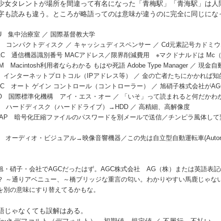
女タレントが場所を間違って有名になった「青梅駅」「青海駅」は人
字も読みも違う。ところが略語ってのは意味が違うのに完全に同じにな
CU 集中治療室 ／ 国際基督教大学
D コンパクトディスク ／ キャッシュディスペンサー ／ Cd元素記号カドミウ
AC 通信機器識別番号 MACアドレス／限界削減費用 ※マクドナルドは Mc
M Macintosh利用者ならわかる もはや死語 Adobe Type Manager ／ 現
P インターネットプロトコル（IPアドレス等） ／ 金の亡者たちにかかれば
GC オート ゲイン コントロール（コントローラー） ／ 旭硝子株式会社がA
SO 国際標準化機構 アイ・エス・オー ／ 「いそ」って読まれると何だかわ
D ハードディスク（ハードドライブ）→HDD ／ 高精細、高解像度
PAP 暗号化圧縮ファイルのパスワードを別メールで送信／チンピラ風体し
V オーディオ・ビジュアル→映像音響機器／この先は自立型自動運転車(Autonomo
・硝子・会社でAGCだったはず。AGC株式会社 AG（株）または英語表記の
？ ～通りアベニュー、～橋ブリッジな重言の匂い。わかりやすい馬鹿じゃな
 を別の意味にすり替えてるかもな。
語じゃなくても誤解はある。