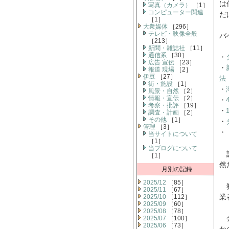
は
写真（カメラ）
［1］
コンピューター関連
だ
［1］
大衆媒体
［296］
テレビ・映像全般
バ
［213］
新聞・雑誌社
［11］
通信系
［30］
・
広告 宣伝
［23］
・
報道 現場
［2］
伊豆
［27］
法
街・施設
［1］
・
風景・自然
［2］
情報・宣伝
［2］
・
考察・批評
［19］
・
調査・計画
［2］
その他
［1］
・
管理
［3］
・
当サイトについて
［1］
当ブログについて
記
［1］
然
月別の記録
2025/12
［85］
犯
2025/11
［67］
業
2025/10
［112］
2025/09
［60］
2025/08
［78］
金
2025/07
［100］
2025/06
［73］