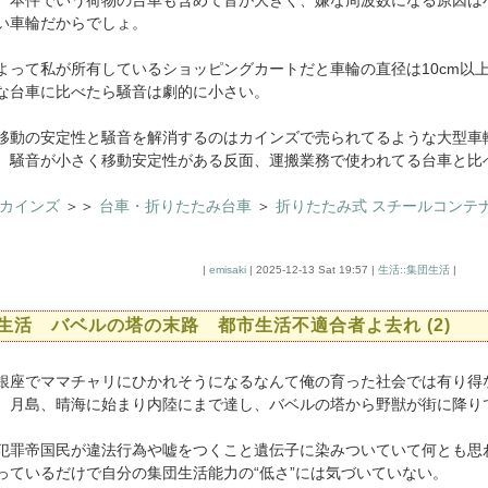
、本件でいう荷物の台車も含めて音が大きく、嫌な周波数になる原因は
い車輪だからでしょ。
って私が所有しているショッピングカートだと車輪の直径は10cm以
な台車に比べたら騒音は劇的に小さい。
動の安定性と騒音を解消するのはカインズで売られてるような大型車
。騒音が小さく移動安定性がある反面、運搬業務で使われてる台車と比
カインズ
＞＞
台車・折りたたみ台車
＞
折りたたみ式 スチールコンテ
|
emisaki
| 2025-12-13 Sat 19:57 |
生活::集団生活
|
生活 バベルの塔の末路 都市生活不適合者よ去れ (2)
座でママチャリにひかれそうになるなんて俺の育った社会では有り得
、月島、晴海に始まり内陸にまで達し、バベルの塔から野獣が街に降り
罪帝国民が違法行為や嘘をつくこと遺伝子に染みついていて何とも思わ
っているだけで自分の集団生活能力の“低さ”には気づいていない。