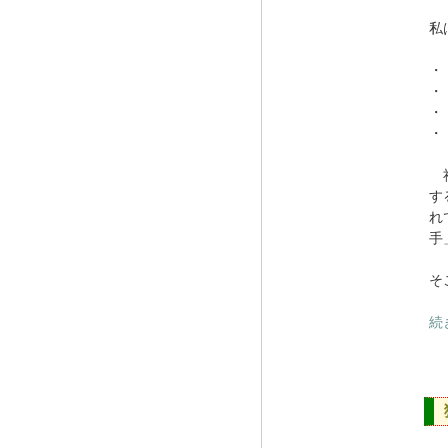
私
・
・
・
・
社
す
れ
手
そ
続