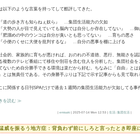
は以下のような言葉を持ってして酷評してきた。
『道の歩き方も知らねぇ奴ら』 …集団生活能力の欠如
『大勢の人が目で見えていても脳内では自分しか存在してない』 …御
『肥溜めの中のウンコは自分が臭いとも思ってない』 …育ちの悪さ
『小便のくせに大便を批判するな』 …自分の悪事を棚に上げる
会的、家族的に育ちが悪ければ、おのれの不道徳、悪行、無能さを認
る複数のテレビ番組にて移住や別荘を含む住人を分析した。集団社会を
てないため自分勝手できる環境は楽だから好む。ちなみに「自由」とは
」とは無責任である。その身勝手ぶりは下記で示す記事からも見て取れ
こに関係する日刊SPAだけで過去１週間の集団生活能力が欠如してる事
きを読む ≫
|
emisaki
| 2025-07-14 Mon 12:53 |
生活::集団生活
|
猛威を振るう地方症：背負わず前にしろと言ったとき即