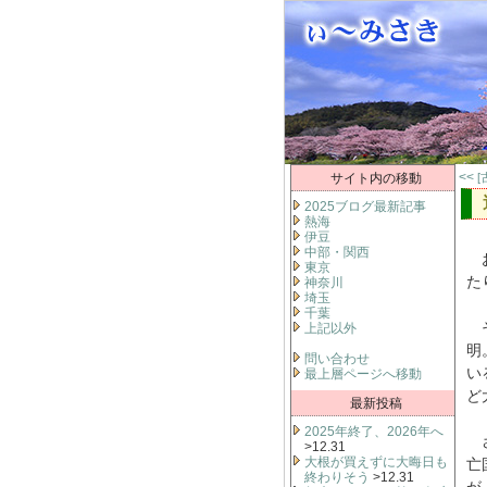
<<
サイト内の移動
[
2025ブログ最新記事
熱海
伊豆
中部・関西
お
東京
た
神奈川
埼玉
千葉
そ
上記以外
明
問い合わせ
い
最上層ページへ移動
ど
最新投稿
2025年終了、2026年へ
さ
>12.31
大根が買えずに大晦日も
亡
終わりそう
>12.31