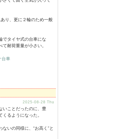
小さくて固く空気が入って
上あり、更に２輪のため一般
輪でタイヤ式の台車にな
べて耐荷重量が小さい。
ナ台車
2025-08-28 Thu
ないことだったのに、豊
てくるようになった。
ないの同様に、“お高く”と