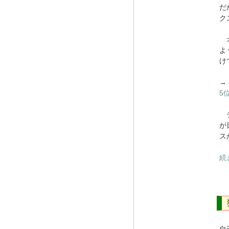
だ
ク
オ
よ
け
→
5
テ
が
ス
続