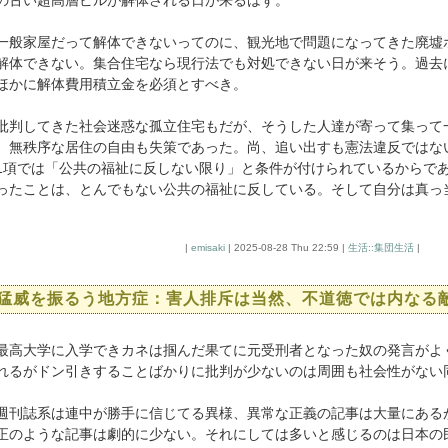
の古い超高層ビルが解体される日が来るはず。
般家屋だって解体できないってのに、観光地で問題になってきた廃墟
解体できない。集合住宅なら現行法でも対処できない日が来そう。過去
ほかに解体費用積立金を必須とすべき。
判してきた社会迷惑な孤立住宅もだが、そうした人達が寄って集って
。無秩序な居住の自由も失策であった。尚、追い出すも憲法違反ではな
1項では「公共の福祉に反しない限り」と条件が付けられているからで
ったことは、とんでもない公共の福祉に反している。そして自分は真っ
|
emisaki
| 2025-08-28 Thu 22:59 |
生活::集団生活
|
猛威を振るう地方症：害人排斥は当然、不道徳では内なる
高大学に入学できカネは掴んだ果てに元受刑者となった奴の発言がよ
れるがドン引きすることばかりに批判が少ないのは周囲も社会性がない
刊誌系は連中が勝手に信じてる異様、異常な正義の記事は大量にある
正のような記事は劇的に少ない。それにしては多いと感じるのは日本の