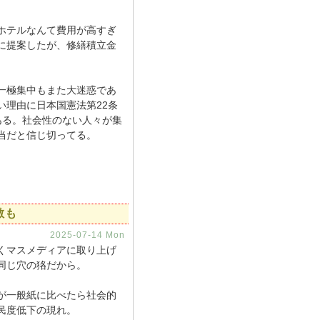
ホテルなんて費用が高すぎ
に提案したが、修繕積立金
一極集中もまた大迷惑であ
い理由に日本国憲法第22条
ある。社会性のない人々が集
当だと信じ切ってる。
敵も
2025-07-14 Mon
くマスメディアに取り上げ
同じ穴の狢だから。
が一般紙に比べたら社会的
民度低下の現れ。