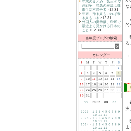
が
年末のまとめ 第三次 交
通戦争 諸悪の根源は都
な
市生活不適合者
>12.31
年末、帰る奴もいれば来
る奴もいる
>12.31
よ
外国人の掲示板、SNSで
的
最近よく見かける日本の
こと
>12.30
移
当年度ブログの検索
る
カレンダー
→
S
M
T
W
T
F
S
1
2
3
4
5
6
7
8
9
10
11
12
13
14
15
16
17
18
19
20
21
22
23
24
25
26
27
28
29
30
31
銀
<<
2026 - 08
>>
洲
2026
-
1
2
3
4
5
6
7
8
9
10
11
12
2025
-
1
2
3
4
5
6
7
8
9
犯
10
11
12
2024
-
1
2
3
4
5
6
7
8
9
ま
10
11
12
2023
-
1
2
3
4
5
6
7
8
9