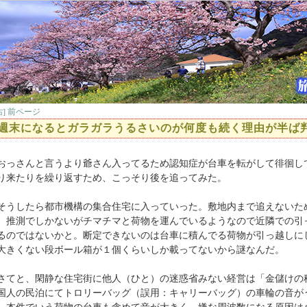
前ページ
古]
週末になるとガラガラうるさいのが何度も続く理由が半ば
っさんと言うより爺さん入ってるため認知症が台車を転がして徘徊し
り来たりを繰り返すため、こっそり後を追ってみた。
うしたら都市機構の集合住宅に入っていった。敷地内まで追えないた
。推測でしかないがチマチマと荷物を運んでいるようなので近隣での引
るのではないかと。断定できないのは台車に積んでる荷物が引っ越しに
大きくない段ボール箱が１個くらいしか載ってないから謎なんだ。
てと、閑静な住宅街に他人（ひと）の迷惑省みない経営は「金儲けの
国人の民泊にてトロリーバッグ（誤用：キャリーバッグ）の車輪の音が