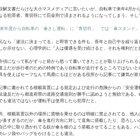
解文書だらけな大小マスメディアに言いたいが、自転車で来年4月か
なる犯罪者。青切符にて罰金刑で済まされるようになってしまう。そし
来年度から自転車の「傘さし運転」に「青切符」 では「傘スタンド」
なら「違法に決まってる」と即答できる件も、長年と自己中を繰り返
しか示せない。心理学的に『人は優遇を受け続けると、それを権利だと
頃になって私がずっと前から怒って書いてきたことが取り上げられる
道上だが歩行者のための特例であり自転車が走行するところではないと
具を使えばセーフなんて馬鹿にもほどがある役所から記事にて嫌気が差
事に書かれてる積載装置による規定および走行の危険からの「安全運
法違反だから都道府県の道路交通規則が勝手に認めようと無効である。
でも違法ではないが運転手は使用したら犯罪だと。
、積載装置以外の場所に貨物を乗せるのは明確に禁止されてる。他人
が多すぎるのだが、傘を進行方向に対して直角に搭載したり、恐ろしい
自己中に取り憑かれてる奴が傘を槍のよう搭載させてることもある。ハ
めレジ袋やバッグをかけることも違法。