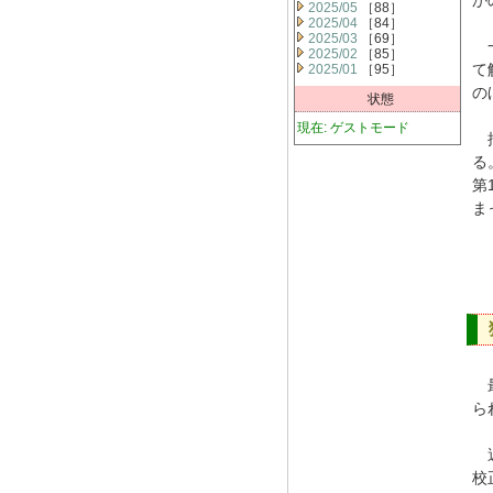
か
2025/05
［88］
2025/04
［84］
2025/03
［69］
一
2025/02
［85］
て
2025/01
［95］
の
状態
現在: ゲストモード
批
る
第
ま
最
ら
週
校