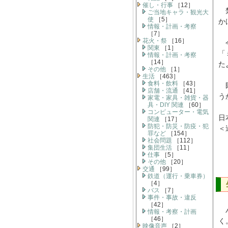
催し・行事
［12］
禁
ご当地キャラ・観光大
使
［5］
か
情報・計画・考察
［7］
花火・祭
［16］
今
関東
［1］
「
情報・計画・考察
［14］
た
その他
［1］
生活
［463］
食料・飲料
［43］
既
店舗・流通
［41］
う
家電・家具・雑貨・器
具・DIY 関連
［60］
コンピューター・電気
日
関連
［17］
防犯・防災・防疫・犯
＜
罪など
［154］
社会問題
［112］
集団生活
［11］
仕事
［5］
その他
［20］
交通
［99］
鉄道（運行・乗車券）
［4］
バス
［7］
事件・事故・違反
［42］
バ
情報・考察・計画
［46］
く
映像音声
［2］