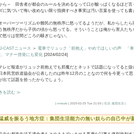
から～ 田舎者が都会のルールを決めるなって口が酸っぱくなるほど言
ズに気づいて悔い改めない限り指摘すべき事実は汚い言葉を使っても書
ーバーツーリズムや難民の無秩序に怒ってるようだが、私からしたら
う無秩序だから子供の頃から怒ってる。そういうことは俺から害人たち
で怒りは世間どころの騒ぎじゃない。
J-CASTニュース
＞
電車でリュック「前抱え」やめてほしいの声 「車
位、マナー啓発にも変化
[2024/02/24]
レビ報道がリュック前抱えでも邪魔だとネットで話題になってると扱
日本民営鉄道協会が公表したのは昨年12月のことなので何を今更って
が出て話題を拾ったからでしょう。
きを読む ≫
|
emisaki
| 2025-02-25 Tue 21:03 |
生活::集団生活
|
猛威を振るう地方症：集団生活能力の無い奴らの自己中が