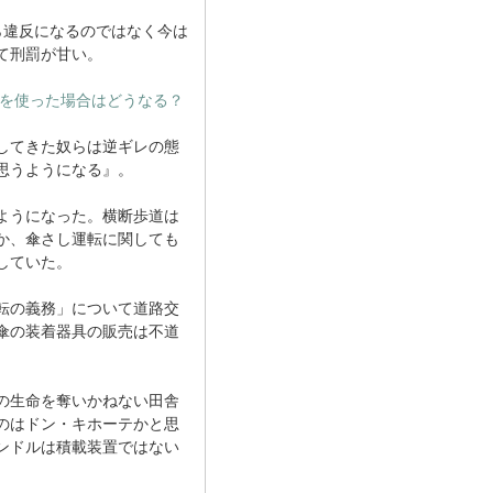
ら違反になるのではなく今は
て刑罰が甘い。
を使った場合はどうなる？
してきた奴らは逆ギレの態
思うようになる』。
ようになった。横断歩道は
か、傘さし運転に関しても
していた。
転の義務」について道路交
傘の装着器具の販売は不道
の生命を奪いかねない田舎
のはドン・キホーテかと思
ンドルは積載装置ではない