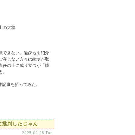
山の大将
識できない。過疎地を紹介
ご存じない方々は統制が取
責任の上に成り立つが「勝
る。
件記事を拾ってみた。
座に批判したじゃん
2025-02-25 Tue