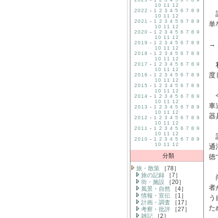
10
11
12
2022
-
1
2
3
4
5
6
7
8
9
誤
10
11
12
2021
-
1
2
3
4
5
6
7
8
9
単
10
11
12
2020
-
1
2
3
4
5
6
7
8
9
10
11
12
2019
-
1
2
3
4
5
6
7
8
9
→
10
11
12
2018
-
1
2
3
4
5
6
7
8
9
10
11
12
私
2017
-
1
2
3
4
5
6
7
8
9
10
11
12
度
2016
-
1
2
3
4
5
6
7
8
9
10
11
12
2015
-
1
2
3
4
5
6
7
8
9
10
11
12
今
2014
-
1
2
3
4
5
6
7
8
9
10
11
12
車
2013
-
1
2
3
4
5
6
7
8
9
10
11
12
器
2012
-
1
2
3
4
5
6
7
8
9
10
11
12
2011
-
1
2
3
4
5
6
7
8
9
10
11
12
記
2010
-
1
2
3
4
5
6
7
8
9
10
11
12
通
分類
徳
旅・散策
［78］
旅の記録
［7］
尚
街・施設
［20］
者
風景・自然
［4］
情報・宣伝
［1］
う
計画・調査
［17］
た
考察・批評
［27］
雑記
［2］