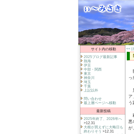
<<
サイト内の移動
[
2025ブログ最新記事
熱海
伊豆
中部・関西
我
東京
っ
神奈川
埼玉
千葉
見
上記以外
ア
問い合わせ
う
最上層ページへ移動
最新投稿
萩
2025年終了、2026年へ
悪
>12.31
大根が買えずに大晦日も
が
終わりそう
>12.31