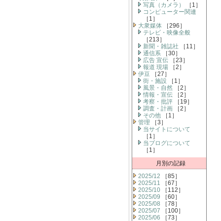
写真（カメラ）
［1］
コンピューター関連
［1］
大衆媒体
［296］
テレビ・映像全般
［213］
新聞・雑誌社
［11］
通信系
［30］
広告 宣伝
［23］
報道 現場
［2］
伊豆
［27］
街・施設
［1］
風景・自然
［2］
情報・宣伝
［2］
考察・批評
［19］
調査・計画
［2］
その他
［1］
管理
［3］
当サイトについて
［1］
当ブログについて
［1］
月別の記録
2025/12
［85］
2025/11
［67］
2025/10
［112］
2025/09
［60］
2025/08
［78］
2025/07
［100］
2025/06
［73］