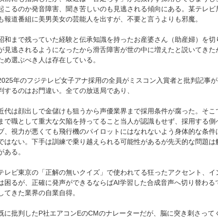
起こるのか発音障害、聞き苦しいのも見逃される傾向にある。某テレビ
も報道番組に美男美女の芸能人を出すが、不要と言うよりも邪魔。
和まで残っていた経験と伝承知識を持ったお産婆さん（助産婦）を切
が見逃されるようになったから滑舌障害が世の中に増えたと説いてきた
ため選ぶべき人は存在している。
025年のフジテレビ女子アナ採用の全員がミスコン入賞者と批判記事
判するのはお門違い。全ての放送局であり、
代は顔出しで金儲けも狙うから声優業界まで採用条件が腐った。そこ
まで職として重大な欠陥を持ってること当人が認識もせず、採用する側
ブ、視力が悪くても飛行機のパイロットにはなれないよう身体的な条件
ではない。下手は訓練で乗り越えられる可能性があるが先天的な問題は
がある。
レビ東京の「正解の無いクイズ」で使われてる狂ったアクセント、イ
は困るが、正確に発声ができるならばAI学習した合成音声へ切り替わる
してきた業界の自業自得。
に批判したP社エアコンEのCMのナレーターだが、脳に突き刺さって