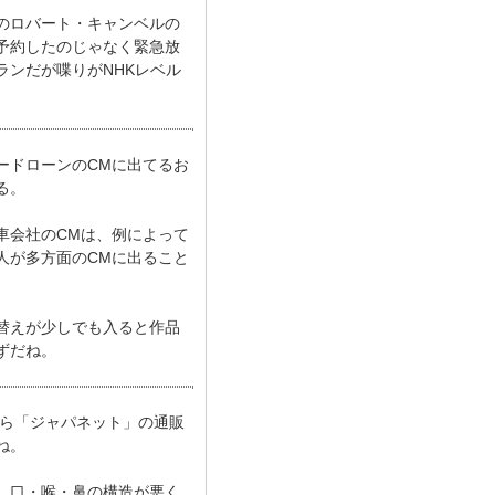
のロバート・キャンベルの
予約したのじゃなく緊急放
ンだが喋りがNHKレベル
ードローンのCMに出てるお
る。
車会社のCMは、例によって
人が多方面のCMに出ること
替えが少しでも入ると作品
ずだね。
ら「ジャパネット」の通販
ね。
、口・喉・鼻の構造が悪く