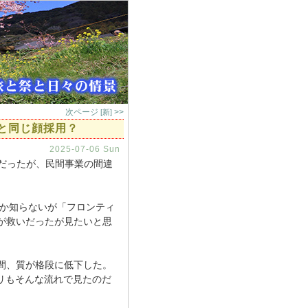
次ページ
>>
[新]
と同じ顔採用？
2025-07-06 Sun
だったが、民間事業の間違
か知らないが「フロンティ
が救いだったが見たいと思
間、質が格段に低下した。
リもそんな流れで見たのだ