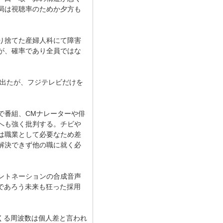
局は視聴率のためか夕方も
り捨てた産婦人科にて障害
が、確率であり全員ではな
が出たが、フジテレビだけを
で番組、CMナレーターや俳
へも強く批判する。チビや
は職業として必要なため差
解決できず他の職に就く必
ントネーションの合成音声
であろう未来も狂った採用
くる周波数は個人差と言われ