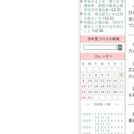
年末のまとめ 第三次 交
通戦争 諸悪の根源は都
今
市生活不適合者
>12.31
日
年末、帰る奴もいれば来
る奴もいる
>12.31
送
外国人の掲示板、SNSで
で
最近よく見かける日本の
こと
>12.30
当年度ブログの検索
滑
方
カレンダー
多
S
M
T
W
T
F
S
広
1
2
3
4
5
6
7
8
が
9
10
11
12
13
14
15
16
17
18
19
20
21
22
話
23
24
25
26
27
28
29
を
30
31
<<
2026 - 08
>>
死
2026
-
1
2
3
4
5
6
7
8
9
10
11
12
番
2025
-
1
2
3
4
5
6
7
8
9
10
11
12
2024
-
1
2
3
4
5
6
7
8
9
10
11
12
以
2023
-
1
2
3
4
5
6
7
8
9