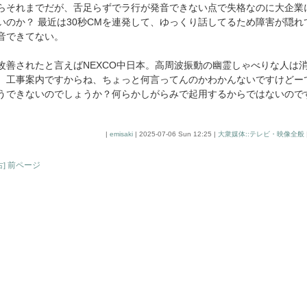
らそれまでだが、舌足らずでラ行が発音できない点で失格なのに大企業
いのか？ 最近は30秒CMを連発して、ゆっくり話してるため障害が隠
音できてない。
善されたと言えばNEXCO中日本。高周波振動の幽霊しゃべりな人は
。工事案内ですからね、ちょっと何言ってんのかわかんないですけどー
うできないのでしょうか？何らかしがらみで起用するからではないので
|
emisaki
| 2025-07-06 Sun 12:25 |
大衆媒体::テレビ・映像全般
前ページ
古]