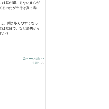
には耳が聞こえない奴らが
れてるのだがラ行は真っ当に
消え、聞き取りやすくなっ
では駄目で、なぜ最初から
すか？
|
次ページ
>>
[新]
先頭へ
△