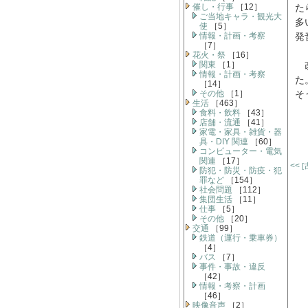
催し・行事
［12］
た
ご当地キャラ・観光大
多
使
［5］
情報・計画・考察
発
［7］
花火・祭
［16］
関東
［1］
改
情報・計画・考察
た
［14］
その他
［1］
そ
生活
［463］
食料・飲料
［43］
店舗・流通
［41］
家電・家具・雑貨・器
具・DIY 関連
［60］
コンピューター・電気
関連
［17］
<<
[
防犯・防災・防疫・犯
罪など
［154］
社会問題
［112］
集団生活
［11］
仕事
［5］
その他
［20］
交通
［99］
鉄道（運行・乗車券）
［4］
バス
［7］
事件・事故・違反
［42］
情報・考察・計画
［46］
映像音声
［2］