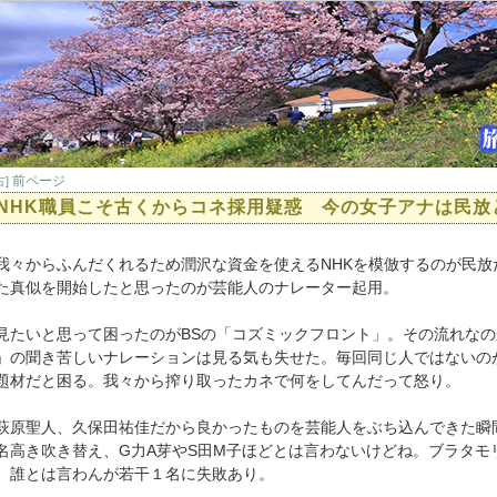
前ページ
古]
NHK職員こそ古くからコネ採用疑惑 今の女子アナは民放
々からふんだくれるため潤沢な資金を使えるNHKを模倣するのが民放
た真似を開始したと思ったのが芸能人のナレーター起用。
たいと思って困ったのがBSの「コズミックフロント」。その流れなの
」の聞き苦しいナレーションは見る気も失せた。毎回同じ人ではないの
題材だと困る。我々から搾り取ったカネで何をしてんだって怒り。
原聖人、久保田祐佳だから良かったものを芸能人をぶち込んできた瞬
名高き吹き替え、G力A芽やS田M子ほどとは言わないけどね。ブラタモ
、誰とは言わんが若干１名に失敗あり。