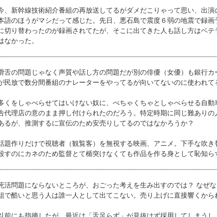
、新幹線技術紹介番組の再放送してるがダメだこりゃって思い、出演
本語のほうがマシだって感じた。先日、悪石島で震度６弱の地震で録画
に切り替わったのが録画されてたが、そこに出てきた人も話し方はベテラ
はなかった。
舌の問題じゃなく声質や話し方の問題だが別の俳優（女優）も銀行カ
が民放で数分間番組のナレーターをやってるが向いてないのに使われて
くをしゃべらせてはいけない奴に、べちゃくちゃとしゃべらせる自動
告代理店の意のまま押し付けられたのだろう。特定時期に同じ難ありの
あるが、推測するに宣伝のため安売りしてるのではなかろうか？
題作りだけで視聴者（観覧客）を無視する映画、アニメ。下手な吹き
殺すのにカネのため監督とて楯突けなくても作品を作る身として恥知ら
活問題にならないところが、おごった考えを生み出すのでは？ なぜな
組で酷いと思う人は誰一人として出てこない。売り上げに直接響くから
前にも指摘したが、最近は「舌足らず」が見抜けず採用してしまうし