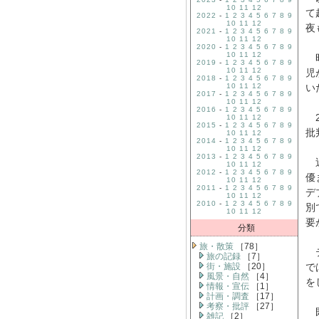
10
11
12
て
2022
-
1
2
3
4
5
6
7
8
9
10
11
12
夜
2021
-
1
2
3
4
5
6
7
8
9
10
11
12
2020
-
1
2
3
4
5
6
7
8
9
10
11
12
昭
2019
-
1
2
3
4
5
6
7
8
9
10
11
12
児
2018
-
1
2
3
4
5
6
7
8
9
10
11
12
い
2017
-
1
2
3
4
5
6
7
8
9
10
11
12
2016
-
1
2
3
4
5
6
7
8
9
2
10
11
12
2015
-
1
2
3
4
5
6
7
8
9
批
10
11
12
2014
-
1
2
3
4
5
6
7
8
9
10
11
12
2013
-
1
2
3
4
5
6
7
8
9
近
10
11
12
2012
-
1
2
3
4
5
6
7
8
9
優
10
11
12
2011
-
1
2
3
4
5
6
7
8
9
デ
10
11
12
2010
-
1
2
3
4
5
6
7
8
9
別
10
11
12
要
分類
旅・散策
［78］
テ
旅の記録
［7］
街・施設
［20］
で
風景・自然
［4］
を
情報・宣伝
［1］
計画・調査
［17］
考察・批評
［27］
既
雑記
［2］